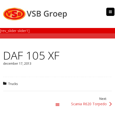
[rev_slider slider1]
DAF 105 XF
december 17, 2013
Posted in:
Trucks
Next:
Scania R620 Torpedo
All Works