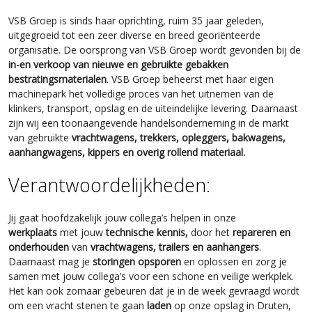
VSB Groep is sinds haar oprichting, ruim 35 jaar geleden,
uitgegroeid tot een zeer diverse en breed georiënteerde
organisatie. De oorsprong van VSB Groep wordt gevonden bij de
in-en verkoop van nieuwe en gebruikte gebakken
b
estratingsmaterialen
.
VSB Groep beheerst met haar eigen
machinepark het volledige proces van het uitnemen van de
klinkers, transport, opslag en de uiteindelijke levering. Daarnaast
zijn wij een toonaangevende handelsonderneming in de markt
van gebruikte
vrachtwagens, trekkers, opleggers, bakwagens,
aanhangwagens, kippers en overig rollend materiaal.
Verantwoordelijkheden:
Jij gaat hoofdzakelijk jouw collega’s helpen in onze
werkplaats
met jouw
technische kennis,
door het
repareren en
onderhouden
van
vrachtwagens, trailers en aanhangers
.
Daarnaast mag je
storingen opsporen
en oplossen en zorg je
samen met jouw collega’s voor een schone en veilige werkplek.
Het kan ook zomaar gebeuren dat je in de week gevraagd wordt
om een vracht stenen te gaan
laden
op onze opslag in Druten,